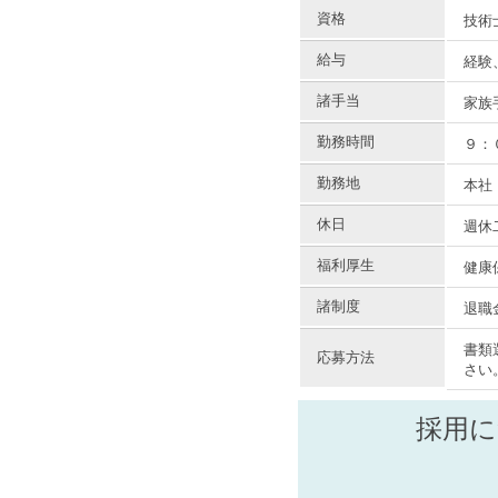
資格
技術
給与
経験
諸手当
家族
勤務時間
９：
勤務地
本社
休日
週休
福利厚生
健康
諸制度
退職
書類
応募方法
さい
採用に