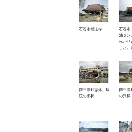
石巻市稱法寺
石巻市
油タン
転がり
した。
南三陸町志津川病
南三陸
院の惨状
の異様